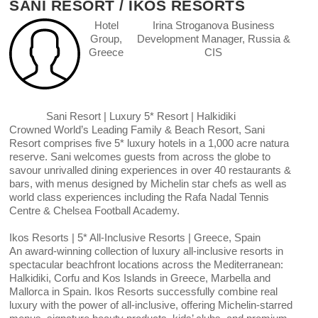
SANI RESORT / IKOS RESORTS
Hotel
Irina Stroganova Business
Group,
Development Manager, Russia &
Greece
CIS
Sani Resort | Luxury 5* Resort | Halkidiki
Crowned World’s Leading Family & Beach Resort, Sani
Resort comprises five 5* luxury hotels in a 1,000 acre natura
reserve. Sani welcomes guests from across the globe to
savour unrivalled dining experiences in over 40 restaurants &
bars, with menus designed by Michelin star chefs as well as
world class experiences including the Rafa Nadal Tennis
Centre & Chelsea Football Academy.
Ikos Resorts | 5* All-Inclusive Resorts | Greece, Spain
An award-winning collection of luxury all-inclusive resorts in
spectacular beachfront locations across the Mediterranean:
Halkidiki, Corfu and Kos Islands in Greece, Marbella and
Mallorca in Spain. Ikos Resorts successfully combine real
luxury with the power of all-inclusive, offering Michelin-starred