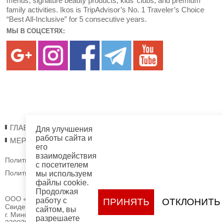
menus, signature beauty products, kids’ clubs, and premium
family activities. Ikos is TripAdvisor’s No. 1 Traveler’s Choice
“Best All-Inclusive” for 5 consecutive years.
МЫ В СОЦСЕТЯХ:
ГЛАВНАЯ
О НАС
РЕГИСТРАЦИЯ
ОТЧЕТЫ
Для улучшения
работы сайта и
МЕРОПРИЯТИЯ
его
взаимодействия
Политика обработки файлов cookie
с посетителем
Политика обработки персональных данных
мы используем
файлы cookie.
Продолжая
ОOО «Трэвел Коннекшнс»
работу с
ПРИНЯТЬ
ОТКЛОНИТЬ
Свидетельство о регистрации № 193877115 выдано 05.06.2025
сайтом, вы
г. Минским горисполкомом.
разрешаете